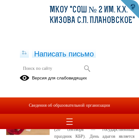
МКОУ "СОШ № 2 ИМ. К.Х.
КИЗОВА С.П. ПЛАНОВСКОЕ"
Написать письмо
Публикации за Сентябрь 2024
Версия для слабовидящих
19.09.2024
День Адыгов
Сведения об образовательной организации
В целях укрепления единства народов
Кабардино-Балкарии в школе проведены
мероприятия , посвященные Дню адыгов
(20 сентября — государственный
праздник КБР). День адыгов является