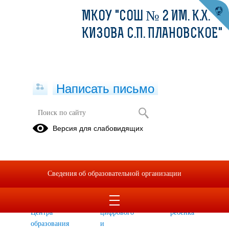
МКОУ "СОШ № 2 ИМ. К.Х.
КИЗОВА С.П. ПЛАНОВСКОЕ"
Написать письмо
Образовательные программы
Версия для слабовидящих
Рабочие
Дополнительные
Программы
программы
общеобразовательные
объединений
по учебным
общеразвивающие
дополнительного
Сведения об образовательной организации
предметам,
программы
образования
реализуемых
Центра
"Успех
на базе
образования
каждого
Центра
цифрового
ребенка"
образования
и