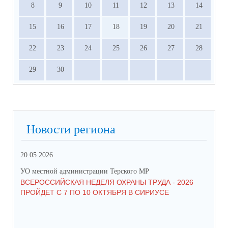
8
9
10
11
12
13
14
15
16
17
18
19
20
21
22
23
24
25
26
27
28
29
30
Новости региона
20.05.2026
09.
УО местной администрации Терского МР
УО 
ВСЕРОССИЙСКАЯ НЕДЕЛЯ ОХРАНЫ ТРУДА - 2026
«Б
ПРОЙДЕТ С 7 ПО 10 ОКТЯБРЯ В СИРИУСЕ