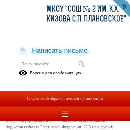
МКОУ "СОШ № 2 ИМ. К.Х.
КИЗОВА С.П. ПЛАНОВСКОЕ"
Написать письмо
Версия для слабовидящих
Объём образовательной
деятельности
Объем образовательной деятельности, финансовое обеспечение
Сведения об образовательной организации
которой осуществляется за счет бюджетных ассигнований
федерального бюджета: 0 млн. рублей.
Объем образовательной деятельности, финансовое обеспечение
которой осуществляется за счет бюджетных ассигнований
бюджетов субъекта Российской Федерации: 22,3 млн. рублей.